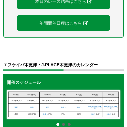
本日のレース結果はこちら
年間開催日程はこちら
エフケイバ木更津・J-PLACE木更津のカレンダー
開催スケジュール
0(日)
8/10(月)
8/11(祝･火)
8/12(水)
8/13(木)
8/14(金)
8/15(土)
8/16(日)
8/1
0オープン
13:00オープン
13:00オープン
12:30オープン
15:20オープン
15:20オープン
9:20オープン
9:20オープン
15:2
RA
JRA(新潟･中京･札
JRA(新潟･中京･札
大
浦和
浦和
浦和
大井☽
大井☽
幌)
幌)
中京･札幌)
盛
盛岡
盛岡･門別
大井☽
･門別
門別
園田
大井☽
･佐賀
大井☽
･佐賀