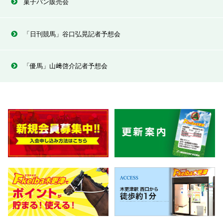
菓子パン販売会
「日刊競馬」谷口弘晃記者予想会
「優馬」山﨑啓介記者予想会