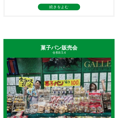
記念」当日のレースを予想していただきました✨連休中という
ことでたくさんのお客様が集まった中、予想は３レース中２レ
ースで的中🎯メインのかしわ記念もバッチリ仕留めてくださ
り、予想会は大いに盛り上がりました😆予想会終了後にはお客
様との写真撮影やサインにも快く応じていただき、まさに神対
応でした🥹
菓子パン販売会
令和8.5.4