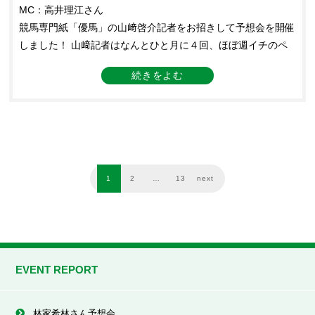
MC：高井理江さん
競馬専門紙「優馬」の山﨑啓介記者をお招きして予想会を開催
しました！ 山﨑記者はなんとひと月に４回、ほぼ週イチのペ
ースで来ていただきました🥰予想会ではコースや馬場傾向を踏
まえた出走各馬の分析、展開予想にパドック解説など、各レー
スを丁寧に解説してくださりました🏇
1
2
…
13
next
EVENT REPORT
林家希林さん予想会