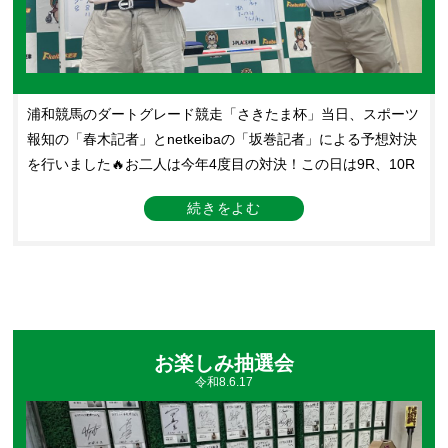
浦和競馬のダートグレード競走「さきたま杯」当日、スポーツ
報知の「春木記者」とnetkeibaの「坂巻記者」による予想対決
を行いました🔥お二人は今年4度目の対決！この日は9R、10R
と連続で的中した春木記者に軍配🚩坂巻記者も10Rの馬複と3
連複をダブルで的中して一矢報いましたが及びませんでした💦
これで勝敗は2勝2敗！両者一歩も譲らない対決となっています
🔥次回の対決もお楽しみに！
お楽しみ抽選会
令和8.6.17