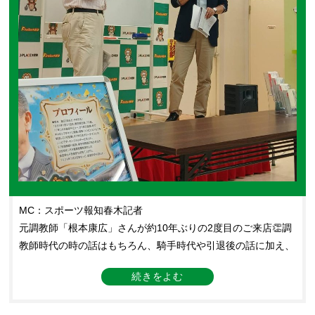
MC：スポーツ報知春木記者
元調教師「根本康広」さんが約10年ぶりの2度目のご来店👏調
教師時代の時の話はもちろん、騎手時代や引退後の話に加え、
現役ジョッキーの乗り方やレースの仕方の話で会場は大盛り上
がり☺さらに春木記者と当日の重賞を含め、予想会も🎙乗り手
の心情などを踏まえたレース展開予想がズバッとはまった時の