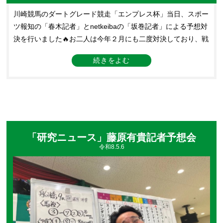
川崎競馬のダートグレード競走「エンプレス杯」当日、スポー
ツ報知の「春木記者」とnetkeibaの「坂巻記者」による予想対
決を行いました🔥お二人は今年２月にも二度対決しており、戦
績は１勝１敗のイーブンでしたが…今回はメインのエンプレス
杯で馬連・３連複をダブルで仕留めた坂巻記者が勝利🏆これで
１つ勝ち越しとなりました👏次回の予想対抗戦は6/24(水)！勝
敗の行方はどうなるのでしょうか⁉
「研究ニュース」藤原有貴記者予想会
令和8.5.6