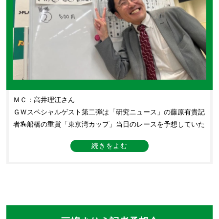
ＭＣ：高井理江さん
ＧＷスペシャルゲスト第二弾は「研究ニュース」の藤原有貴記
者🏇船橋の重賞「東京湾カップ」当日のレースを予想していた
だきました！各調教師のコメントの傾向や各ジョッキーの性格
など、予想に役立つ情報をたくさん教えていただきました📝予
想ではこの日の馬場傾向を見事に読み当て、船橋9Ｒの70倍超
えのワイドをヒット🎯 続くレースも馬単できっちり仕留め、
さすがの腕前を見せてくださりました👏なお、この日のために
遠方より足を運んだお客様もいらっしゃいました✨