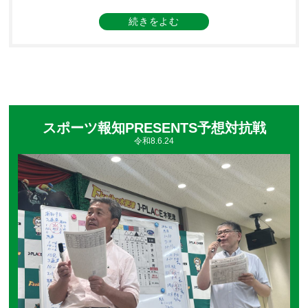
好きを公言している希林さん！プロも顔負けの本格的な予想を
披露してくださり、なんと全レース的中🎯中でもメインの帝王
賞は挙げた３頭で決まる完全的中👏当日来場されていたお客様
も希林さんの全レース的中で大いに盛り上がっておりました
✨「落語界の大谷翔平」の異名にたがわぬ大きな体にも驚かさ
れました😲
スポーツ報知PRESENTS予想対抗戦
令和8.6.24