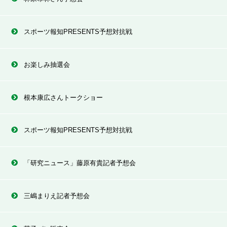
スポーツ報知PRESENTS予想対抗戦
お楽しみ抽選会
根本康広さんトークショー
馬券は印を打った馬が上位を独占したのに買い目がないとか、
スポーツ報知PRESENTS予想対抗戦
軸馬はしっかり勝ったのに思わぬダークホースの大駆けがある
など、なかなかかみ合わないこともありましたが…🥺4月15日
には雨が降る天候の中、予想がズバッと的中🎯しかも２Ｒ連続
「研究ニュース」藤原有貴記者予想会
的中となりました 👏その他のレースでもパドック解説で名前
を挙げた馬がよく馬券に絡み、確かな相馬眼を見せていただき
三嶋まりえ記者予想会
ました🥰