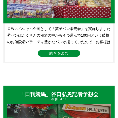
ＧＷスペシャル企画として「菓子パン販売会」を実施しました
🥐パンはたくさんの種類の中から４つ選んで100円という破格
のお値段😲バラエティ豊かなパンが揃っていたので、お客様は
どれを選ぶか目移りされていましたが…飛ぶように売れてアッ
という間に完売しました🙌
「日刊競馬」谷口弘晃記者予想会
令和8.4.11