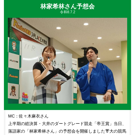
林家希林さん予想会
令和8.7.2
MC：佐々木麻衣さん
上半期の総決算・大井のダートグレード競走「帝王賞」当日、
落語家の「林家希林さん」の予想会を開催しました👘大の競馬