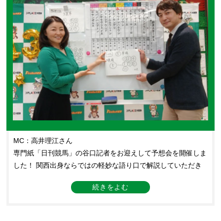
MC：高井理江さん
専門紙「日刊競馬」の谷口記者をお迎えして予想会を開催しま
した！ 関西出身ならではの軽妙な語り口で解説していただき
ました（笑）。 そして、中山10Rを大本線で的中🎯 谷口さん
の紙面上の推奨馬でもあったとのことで、さすがの腕前です👏
予想会の合間には「日刊競馬」の各記者の予想スタイルについ
てやオススメの使い方など、ためになるお話もたくさん聞かせ